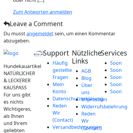
oder nicht […]
Zum Antworten anmelden
Leave a Comment
Du musst
angemeldet
sein, um einen Kommentar
abzugeben.
Support
Nützliche
Services
Links
Häufig
Soon
Hundekauartikel
gestellte
Soon
AGB
NATÜRLICHER
Fragen
Soon
Blog
& LECKERER
Mein
Soon
Über
KAUSPASS
Konto
Soon
uns
Für uns gibt
Datenschutzerklärung
Impressum
es nichts
Reden
Widerrufsbelehrung
Wichtigeres,
Wir
Reden
als Ihnen
(Contact)
Wir
und Ihrem
Versandbedingungen
(Contact)
geliebten