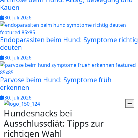
Kauen
30. Juli 2026
Endoparasiten beim Hund: Symptome richtig
deuten
30. Juli 2026
Parvose beim Hund: Symptome früh
erkennen
30. Juli 2026
H
u
n
d
e
s
n
a
c
k
s
b
e
i
A
u
s
s
c
h
l
u
s
s
d
i
ä
t
:
T
i
p
p
s
z
u
r
r
i
c
h
t
i
g
e
n
W
a
h
l