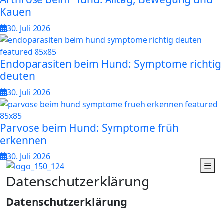
Kauen
30. Juli 2026
Endoparasiten beim Hund: Symptome richtig
deuten
30. Juli 2026
Parvose beim Hund: Symptome früh
erkennen
30. Juli 2026
D
a
t
e
n
s
c
h
u
t
z
e
r
k
l
ä
r
u
n
g
Datenschutzerklärung