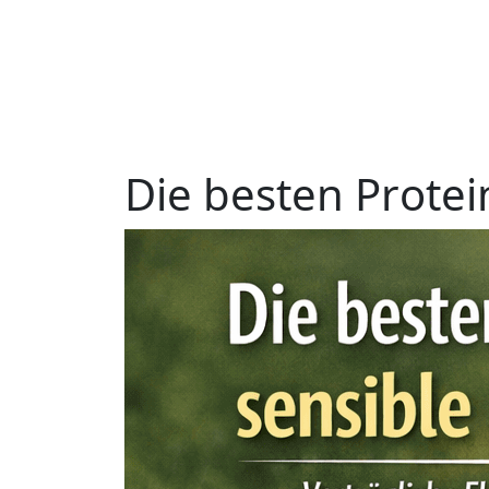
D
i
e
b
e
s
t
e
n
P
r
o
t
e
i