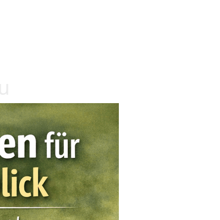
u
n
d
e
i
m
Ü
b
e
r
b
l
i
c
k