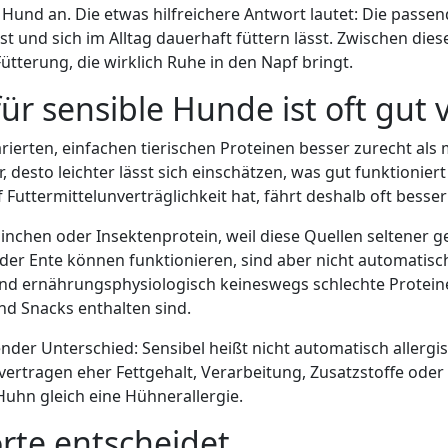
Hund an. Die etwas hilfreichere Antwort lautet: Die passend
st und sich im Alltag dauerhaft füttern lässt. Zwischen die
ütterung, die wirklich Ruhe in den Napf bringt.
ür sensible Hunde ist oft gut v
rierten, einfachen tierischen Proteinen besser zurecht al
ur, desto leichter lässt sich einschätzen, was gut funktionie
 Futtermittelunverträglichkeit hat, fährt deshalb oft bess
aninchen oder Insektenprotein, weil diese Quellen seltener
er Ente können funktionieren, sind aber nicht automatisch 
nd ernährungsphysiologisch keineswegs schlechte Proteine
und Snacks enthalten sind.
idender Unterschied: Sensibel heißt nicht automatisch aller
rtragen eher Fettgehalt, Verarbeitung, Zusatzstoffe oder 
 Huhn gleich eine Hühnerallergie.
orte entscheidet