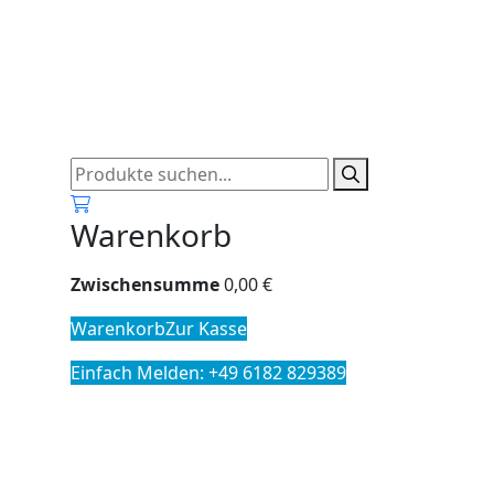
0
Warenkorb
Zwischensumme
0,00
€
Warenkorb
Zur Kasse
Einfach Melden: +49 6182 829389