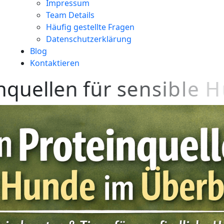
Impressum
Team Details
Häufig gestellte Fragen
Datenschutzerklärung
Blog
Kontaktieren
n
q
u
e
l
l
e
n
f
ü
r
s
e
n
s
i
b
l
e
H