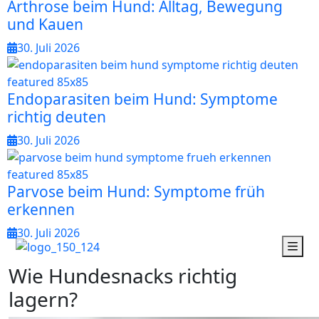
Arthrose beim Hund: Alltag, Bewegung
und Kauen
30. Juli 2026
Endoparasiten beim Hund: Symptome
richtig deuten
30. Juli 2026
Parvose beim Hund: Symptome früh
erkennen
30. Juli 2026
W
i
e
H
u
n
d
e
s
n
a
c
k
s
r
i
c
h
t
i
g
l
a
g
e
r
n
?