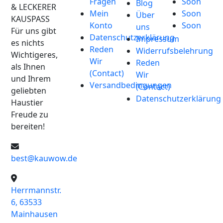
Fragen
Soon
Blog
& LECKERER
Mein
Soon
Über
KAUSPASS
Konto
Soon
uns
Für uns gibt
Datenschutzerklärung
Impressum
es nichts
Reden
Widerrufsbelehrung
Wichtigeres,
Wir
Reden
als Ihnen
(Contact)
Wir
und Ihrem
Versandbedingungen
(Contact)
geliebten
Datenschutzerklärung
Haustier
Freude zu
bereiten!
best@kauwow.de
Herrmannstr.
6, 63533
Mainhausen