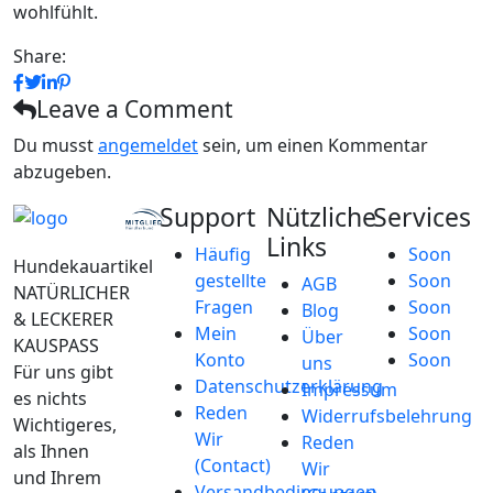
wohlfühlt.
Share:
Leave a Comment
Du musst
angemeldet
sein, um einen Kommentar
abzugeben.
Support
Nützliche
Services
Links
Häufig
Soon
Hundekauartikel
gestellte
Soon
AGB
NATÜRLICHER
Fragen
Soon
Blog
& LECKERER
Mein
Soon
Über
KAUSPASS
Konto
Soon
uns
Für uns gibt
Datenschutzerklärung
Impressum
es nichts
Reden
Widerrufsbelehrung
Wichtigeres,
Wir
Reden
als Ihnen
(Contact)
Wir
und Ihrem
Versandbedingungen