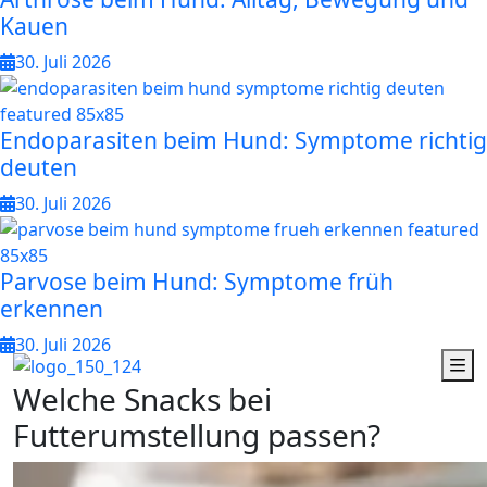
Kauen
30. Juli 2026
Endoparasiten beim Hund: Symptome richtig
deuten
30. Juli 2026
Parvose beim Hund: Symptome früh
erkennen
30. Juli 2026
W
e
l
c
h
e
S
n
a
c
k
s
b
e
i
F
u
t
t
e
r
u
m
s
t
e
l
l
u
n
g
p
a
s
s
e
n
?