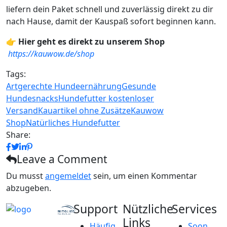
liefern dein Paket schnell und zuverlässig direkt zu dir
nach Hause, damit der Kauspaß sofort beginnen kann.
👉
Hier geht es direkt zu unserem Shop
https://kauwow.de/shop
Tags:
Artgerechte Hundeernährung
Gesunde
Hundesnacks
Hundefutter kostenloser
Versand
Kauartikel ohne Zusätze
Kauwow
Shop
Natürliches Hundefutter
Share:
Leave a Comment
Du musst
angemeldet
sein, um einen Kommentar
abzugeben.
Support
Nützliche
Services
Links
Häufig
Soon