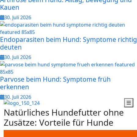
Kauen
30. Juli 2026
Endoparasiten beim Hund: Symptome richtig
deuten
30. Juli 2026
Parvose beim Hund: Symptome früh
erkennen
30. Juli 2026
N
a
t
ü
r
l
i
c
h
e
s
H
u
n
d
e
f
u
t
t
e
r
o
h
n
e
Z
u
s
ä
t
z
e
:
V
o
r
t
e
i
l
e
f
ü
r
H
u
n
d
e