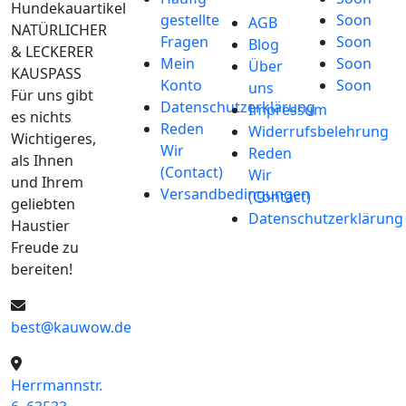
Hundekauartikel
gestellte
Soon
AGB
NATÜRLICHER
Fragen
Soon
Blog
& LECKERER
Mein
Soon
Über
KAUSPASS
Konto
Soon
uns
Für uns gibt
Datenschutzerklärung
Impressum
es nichts
Reden
Widerrufsbelehrung
Wichtigeres,
Wir
Reden
als Ihnen
(Contact)
Wir
und Ihrem
Versandbedingungen
(Contact)
geliebten
Datenschutzerklärung
Haustier
Freude zu
bereiten!
best@kauwow.de
Herrmannstr.