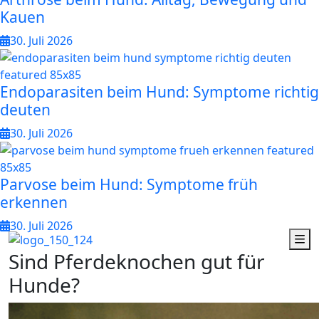
Kauen
30. Juli 2026
Endoparasiten beim Hund: Symptome richtig
deuten
30. Juli 2026
Parvose beim Hund: Symptome früh
erkennen
30. Juli 2026
S
i
n
d
P
f
e
r
d
e
k
n
o
c
h
e
n
g
u
t
f
ü
r
H
u
n
d
e
?