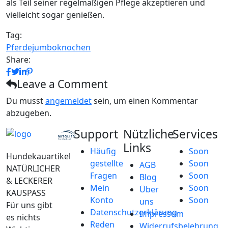
als Teil seiner regelmäßigen Pflege akzeptieren und
vielleicht sogar genießen.
Tag:
Pferdejumboknochen
Share:
Leave a Comment
Du musst
angemeldet
sein, um einen Kommentar
abzugeben.
Support
Nützliche
Services
Links
Häufig
Soon
Hundekauartikel
gestellte
Soon
AGB
NATÜRLICHER
Fragen
Soon
Blog
& LECKERER
Mein
Soon
Über
KAUSPASS
Konto
Soon
uns
Für uns gibt
Datenschutzerklärung
Impressum
es nichts
Reden
Widerrufsbelehrung