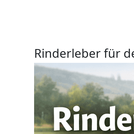
R
i
n
d
e
r
l
e
b
e
r
f
ü
r
d