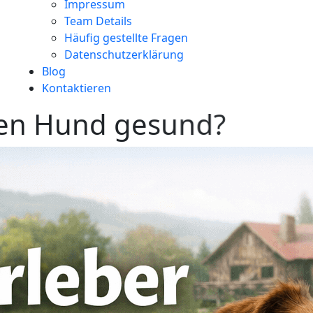
Impressum
Team Details
Häufig gestellte Fragen
Datenschutzerklärung
Blog
Kontaktieren
e
n
H
u
n
d
g
e
s
u
n
d
?