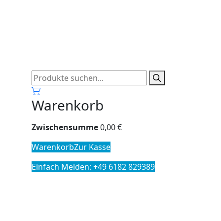
0
Warenkorb
Zwischensumme
0,00
€
Warenkorb
Zur Kasse
Einfach Melden: +49 6182 829389