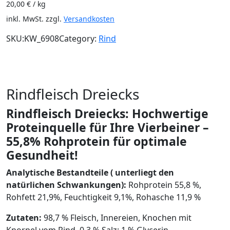
20,00
€
/
kg
inkl. MwSt.
zzgl.
Versandkosten
SKU:
KW_6908
Category:
Rind
Beschreibung
Zusätzliche Informationen
Rezensionen (0)
Rindfleisch Dreiecks
Rindfleisch Dreiecks: Hochwertige
Proteinquelle für Ihre Vierbeiner –
55,8% Rohprotein für optimale
Gesundheit!
Analytische Bestandteile ( unterliegt den
natürlichen Schwankungen):
Rohprotein 55,8 %,
Rohfett 21,9%, Feuchtigkeit 9,1%, Rohasche 11,9 %
Zutaten:
98,7 % Fleisch, Innereien, Knochen mit