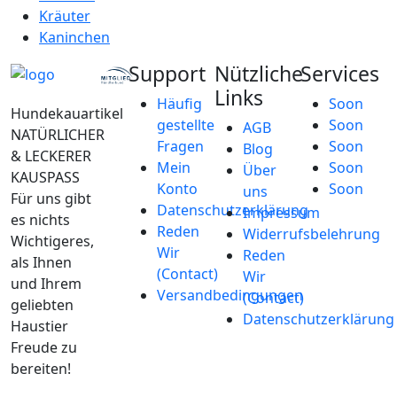
Kräuter
Kaninchen
Support
Nützliche
Services
Links
Häufig
Soon
Hundekauartikel
gestellte
Soon
AGB
NATÜRLICHER
Fragen
Soon
Blog
& LECKERER
Mein
Soon
Über
KAUSPASS
Konto
Soon
uns
Für uns gibt
Datenschutzerklärung
Impressum
es nichts
Reden
Widerrufsbelehrung
Wichtigeres,
Wir
Reden
als Ihnen
(Contact)
Wir
und Ihrem
Versandbedingungen
(Contact)
geliebten
Datenschutzerklärung
Haustier
Freude zu
bereiten!