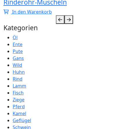
Rinderohr-Muscheln
In den Warenkorb
Kategorien
Öl
Ente
Pute
Gans
Wild
Huhn
Rind
Lamm
Fisch
Ziege
Pferd
Kamel
Geflügel
Schwein