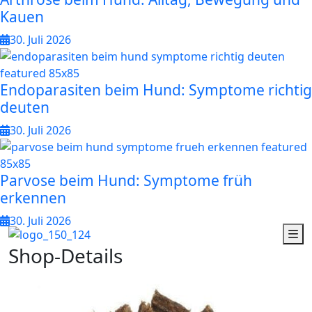
Kauen
30. Juli 2026
Endoparasiten beim Hund: Symptome richtig
deuten
30. Juli 2026
Parvose beim Hund: Symptome früh
erkennen
30. Juli 2026
S
h
o
p
-
D
e
t
a
i
l
s