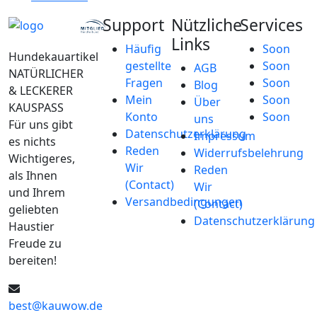
Support
Nützliche
Services
Links
Häufig
Soon
Hundekauartikel
gestellte
Soon
AGB
NATÜRLICHER
Fragen
Soon
Blog
& LECKERER
Mein
Soon
Über
KAUSPASS
Konto
Soon
uns
Für uns gibt
Datenschutzerklärung
Impressum
es nichts
Reden
Widerrufsbelehrung
Wichtigeres,
Wir
Reden
als Ihnen
(Contact)
Wir
und Ihrem
Versandbedingungen
(Contact)
geliebten
Datenschutzerklärung
Haustier
Freude zu
bereiten!
best@kauwow.de