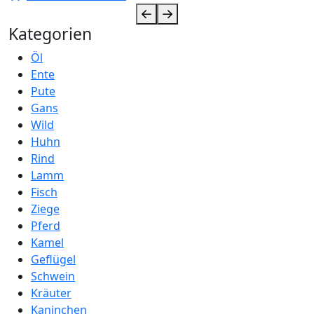
Kategorien
Öl
Ente
Pute
Gans
Wild
Huhn
Rind
Lamm
Fisch
Ziege
Pferd
Kamel
Geflügel
Schwein
Kräuter
Kaninchen