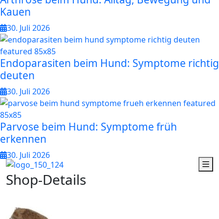
Kauen
30. Juli 2026
Endoparasiten beim Hund: Symptome richtig
deuten
30. Juli 2026
Parvose beim Hund: Symptome früh
erkennen
30. Juli 2026
S
h
o
p
-
D
e
t
a
i
l
s