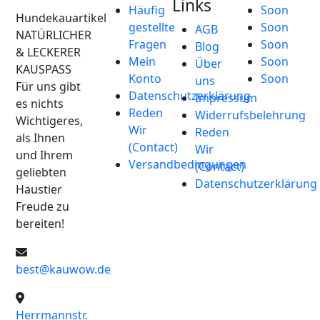
Links
Häufig
Soon
Hundekauartikel
gestellte
Soon
AGB
NATÜRLICHER
Fragen
Soon
Blog
& LECKERER
Mein
Soon
Über
KAUSPASS
Konto
Soon
uns
Für uns gibt
Datenschutzerklärung
Impressum
es nichts
Reden
Widerrufsbelehrung
Wichtigeres,
Wir
Reden
als Ihnen
(Contact)
Wir
und Ihrem
Versandbedingungen
(Contact)
geliebten
Datenschutzerklärung
Haustier
Freude zu
bereiten!
best@kauwow.de
Herrmannstr.