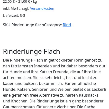
22,00
€
–
21,00
€
/
kg
inkl. MwSt.
zzgl.
Versandkosten
Lieferzeit:
3-5
SKU:
Rinderlunge flach
Category:
Rind
Beschreibung
Zusätzliche Informationen
Rezensionen (0)
Rinderlunge Flach
Die Rinderlunge Flach in getrockneter Form gehört zu
den fettärmsten Innereien und ist daher besonders gut
für Hunde und ihre Katzen Freunde, die auf ihre Linie
achten müssen. Sie ist sehr leicht, fest und leicht zu
kauen und äußerst bekömmlich. Für empfindliche
Hunde, Katzen, Senioren und Welpen bietet das Leckerli
eine gefahren freie Alternative zu harten Kausnacks
und Knochen.
Die Rinderlunge
ist ein ganz besonderer
Gaumenschmaus für unsere Vierbeiner. Die flache