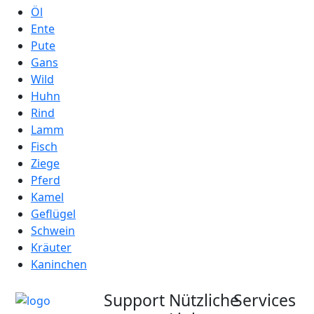
Öl
Ente
Pute
Gans
Wild
Huhn
Rind
Lamm
Fisch
Ziege
Pferd
Kamel
Geflügel
Schwein
Kräuter
Kaninchen
Support
Nützliche
Services