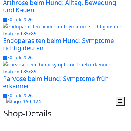
Arthrose beim Hund: Alltag, Bewegung
und Kauen
30. Juli 2026
Endoparasiten beim Hund: Symptome
richtig deuten
30. Juli 2026
Parvose beim Hund: Symptome früh
erkennen
30. Juli 2026
S
h
o
p
-
D
e
t
a
i
l
s