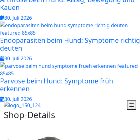
Kauen
30. Juli 2026
Endoparasiten beim Hund: Symptome richtig
deuten
30. Juli 2026
Parvose beim Hund: Symptome früh
erkennen
30. Juli 2026
S
h
o
p
-
D
e
t
a
i
l
s