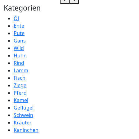
Kategorien
Öl
Ente
Pute
Gans
Wild
Huhn
Rind
Lamm
Fisch
Ziege
Pferd
Kamel
Geflügel
Schwein
Kräuter
Kaninchen