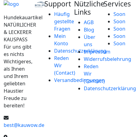
Support
Nützliche
Services
Links
Häufig
Soon
Hundekauartikel
gestellte
Soon
AGB
NATÜRLICHER
Fragen
Soon
Blog
& LECKERER
Mein
Soon
Über
KAUSPASS
Konto
Soon
uns
Für uns gibt
Datenschutzerklärung
Impressum
es nichts
Reden
Widerrufsbelehrung
Wichtigeres,
Wir
Reden
als Ihnen
(Contact)
Wir
und Ihrem
Versandbedingungen
(Contact)
geliebten
Datenschutzerklärung
Haustier
Freude zu
bereiten!
best@kauwow.de