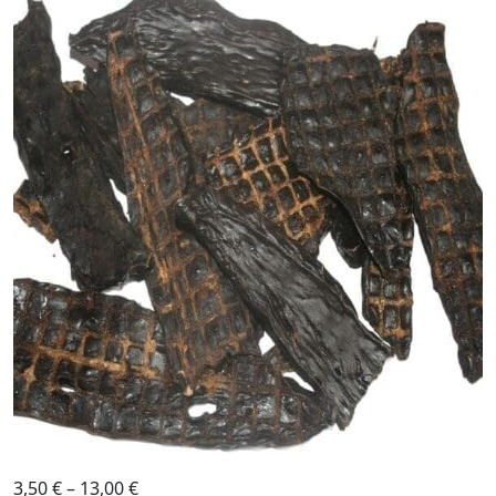
3,50
€
–
13,00
€