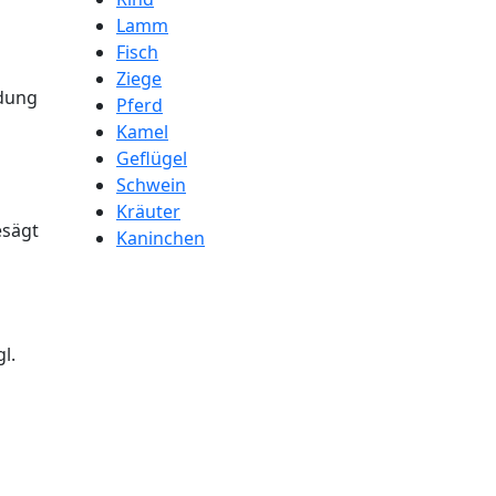
Lamm
Fisch
Ziege
ldung
Pferd
Kamel
Geflügel
Schwein
Kräuter
esägt
Kaninchen
l.