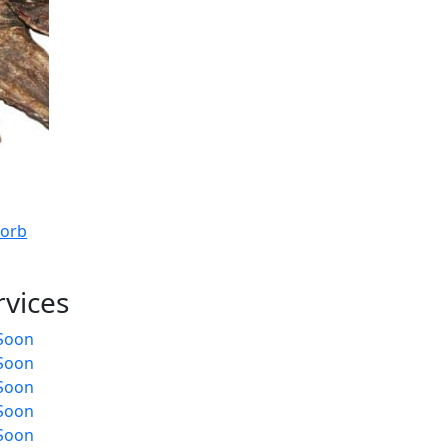
4,50
€
–
17,00
€
5,50
€
–
22,00
€
Rinder-
Rinder-
Schulterknorpel
Nackensehn
korb
In den Warenkorb
In den Warenkor
rvices
Soon
Soon
Soon
Soon
Soon