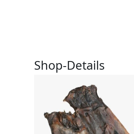
S
h
o
p
-
D
e
t
a
i
l
s