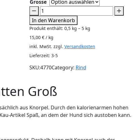
Grosse
In den Warenkorb
Produkt enthält: 0,5
kg
– 5
kg
15,00
€
/
kg
inkl. MwSt.
zzgl.
Versandkosten
Lieferzeit:
3-5
SKU:
4770
Category:
Rind
nen
atten Groß
tsächlich aus Knorpel. Durch den kalorienarmen hohen
r Kau-Artikel Spaß, an dem der Hund sich austoben kann.