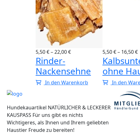
0
€
5,50
€
–
22,00
€
5,50
€
–
16,50
€
Rinder-
Kalbsunt
rknorpel
Nackensehne
ohne Ha
arenkorb
In den Warenkorb
In den War
Hundekauartikel NATÜRLICHER & LECKERER
KAUSPASS Für uns gibt es nichts
Wichtigeres, als Ihnen und Ihrem geliebten
Haustier Freude zu bereiten!