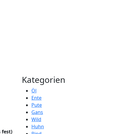
Kategorien
Öl
Ente
Pute
Gans
Wild
Huhn
 fest)
Rind