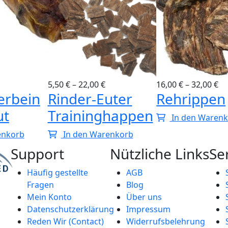
5,50
€
–
22,00
€
16,00
€
–
32,00
€
erbein
Rinder-Euter
Rehrippen
ut
Traininghappen
In den Waren
enkorb
In den Warenkorb
Support
Nützliche Links
Se
Häufig gestellte
AGB
Fragen
Blog
Mein Konto
Über uns
Datenschutzerklärung
Impressum
Reden Wir (Contact)
Widerrufsbelehrung