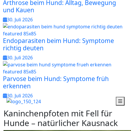
Arthrose beim Hund: Alltag, Bewegung
und Kauen
30. Juli 2026
Endoparasiten beim Hund: Symptome
richtig deuten
30. Juli 2026
Parvose beim Hund: Symptome früh
erkennen
30. Juli 2026
K
a
n
i
n
c
h
e
n
p
f
o
t
e
n
m
i
t
F
e
l
l
f
ü
r
H
u
n
d
e
–
n
a
t
ü
r
l
i
c
h
e
r
K
a
u
s
n
a
c
k