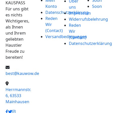
Mein
Soon
Über
KAUSPASS
Konto
Soon
uns
Für uns gibt
Datenschutzerklärung
Impressum
es nichts
Reden
Widerrufsbelehrung
Wichtigeres,
Wir
Reden
als Ihnen
(Contact)
Wir
und Ihrem
Versandbedingungen
(Contact)
geliebten
Datenschutzerklärung
Haustier
Freude zu
bereiten!
best@kauwow.de
Herrmannstr.
6, 63533
Mainhausen