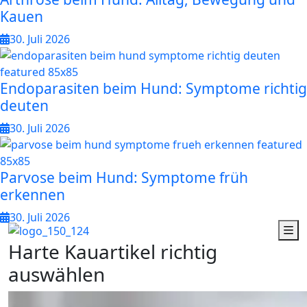
Kauen
30. Juli 2026
Endoparasiten beim Hund: Symptome richtig
deuten
30. Juli 2026
Parvose beim Hund: Symptome früh
erkennen
30. Juli 2026
H
a
r
t
e
K
a
u
a
r
t
i
k
e
l
r
i
c
h
t
i
g
a
u
s
w
ä
h
l
e
n