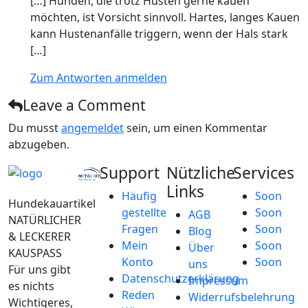
[…] Hunden, die trotz Husten gerne kauen
möchten, ist Vorsicht sinnvoll. Hartes, langes Kauen
kann Hustenanfälle triggern, wenn der Hals stark
[…]
Zum Antworten anmelden
Leave a Comment
Du musst
angemeldet
sein, um einen Kommentar
abzugeben.
Support
Nützliche
Services
Links
Häufig
Soon
Hundekauartikel
gestellte
Soon
AGB
NATÜRLICHER
Fragen
Soon
Blog
& LECKERER
Mein
Soon
Über
KAUSPASS
Konto
Soon
uns
Für uns gibt
Datenschutzerklärung
Impressum
es nichts
Reden
Widerrufsbelehrung
Wichtigeres,