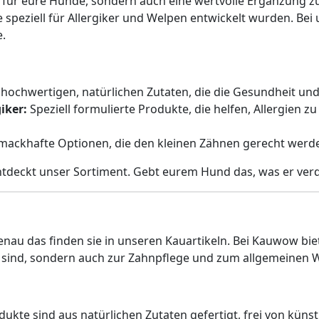
s für eure Hunde, sondern auch eine wertvolle Ergänzung zu
ie speziell für Allergiker und Welpen entwickelt wurden. Bei
e.
 hochwertigen, natürlichen Zutaten, die die Gesundheit u
iker:
Speziell formulierte Produkte, die helfen, Allergien z
mackhafte Optionen, die den kleinen Zähnen gerecht werde
tdeckt unser Sortiment. Gebt eurem Hund das, was er verd
au das finden sie in unseren Kauartikeln. Bei Kauwow biete
ker sind, sondern auch zur Zahnpflege und zum allgemeinen 
ukte sind aus natürlichen Zutaten gefertigt, frei von künst