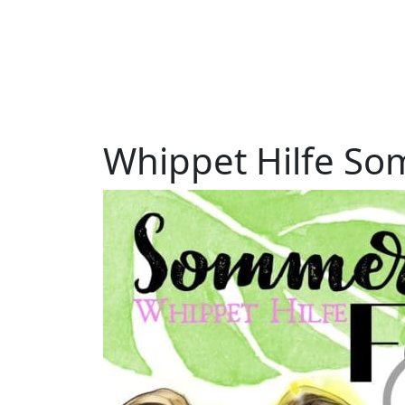
W
h
i
p
p
e
t
H
i
l
f
e
S
o