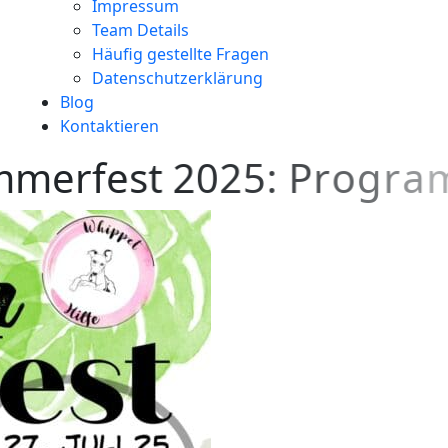
Impressum
Team Details
Häufig gestellte Fragen
Datenschutzerklärung
Blog
Kontaktieren
m
m
e
r
f
e
s
t
2
0
2
5
:
P
r
o
g
r
a