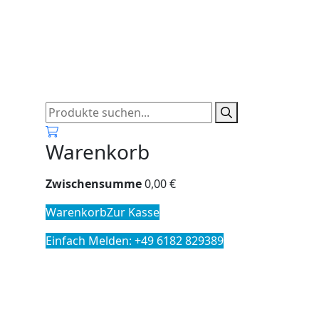
0
Warenkorb
Zwischensumme
0,00
€
Warenkorb
Zur Kasse
Einfach Melden: +49 6182 829389