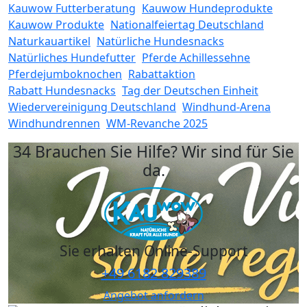
Kauwow Futterberatung
Kauwow Hundeprodukte
Kauwow Produkte
Nationalfeiertag Deutschland
Naturkauartikel
Natürliche Hundesnacks
Natürliches Hundefutter
Pferde Achillessehne
Pferdejumboknochen
Rabattaktion
Rabatt Hundesnacks
Tag der Deutschen Einheit
Wiedervereinigung Deutschland
Windhund-Arena
Windhundrennen
WM-Revanche 2025
34 Brauchen Sie Hilfe? Wir sind für Sie
da.
Sie erhalten Online-Support
+49 6182 829389
Angebot anfordern