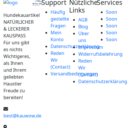
Support
Nützliche
Services
Links
Häufig
Soon
Hundekauartikel
gestellte
Soon
AGB
NATÜRLICHER
Fragen
Soon
Blog
& LECKERER
Mein
Soon
Über
KAUSPASS
Konto
Soon
uns
Für uns gibt
Datenschutzerklärung
Impressum
es nichts
Reden
Widerrufsbelehrung
Wichtigeres,
Wir
Reden
als Ihnen
(Contact)
Wir
und Ihrem
Versandbedingungen
(Contact)
geliebten
Datenschutzerklärung
Haustier
Freude zu
bereiten!
best@kauwow.de