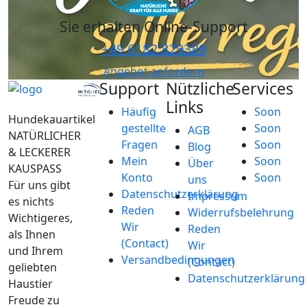
Sie erhalten Online-Support
+49 6182 829389
Angebot anfordern
Support
Nützliche
Services
Links
Häufig
Soon
Hundekauartikel
gestellte
Soon
AGB
NATÜRLICHER
Fragen
Soon
Blog
& LECKERER
Mein
Soon
Über
KAUSPASS
Konto
Soon
uns
Für uns gibt
Datenschutzerklärung
Impressum
es nichts
Reden
Widerrufsbelehrung
Wichtigeres,
Wir
Reden
als Ihnen
(Contact)
Wir
und Ihrem
Versandbedingungen
(Contact)
geliebten
Datenschutzerklärung
Haustier
Freude zu