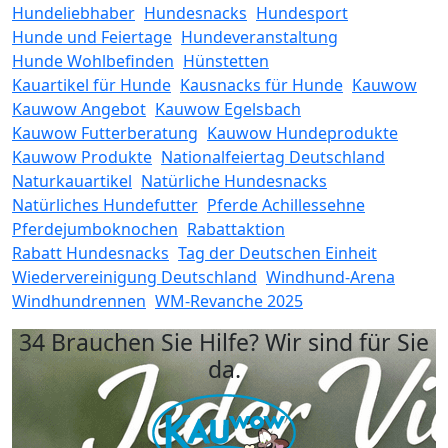
Hundeliebhaber
Hundesnacks
Hundesport
Hunde und Feiertage
Hundeveranstaltung
Hunde Wohlbefinden
Hünstetten
Kauartikel für Hunde
Kausnacks für Hunde
Kauwow
Kauwow Angebot
Kauwow Egelsbach
Kauwow Futterberatung
Kauwow Hundeprodukte
Kauwow Produkte
Nationalfeiertag Deutschland
Naturkauartikel
Natürliche Hundesnacks
Natürliches Hundefutter
Pferde Achillessehne
Pferdejumboknochen
Rabattaktion
Rabatt Hundesnacks
Tag der Deutschen Einheit
Wiedervereinigung Deutschland
Windhund-Arena
Windhundrennen
WM-Revanche 2025
34 Brauchen Sie Hilfe? Wir sind für Sie
da.