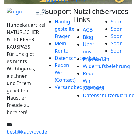
Angebot anfordern
Support
Nützliche
Services
Links
Häufig
Soon
Hundekauartikel
gestellte
Soon
AGB
NATÜRLICHER
Fragen
Soon
Blog
& LECKERER
Mein
Soon
Über
KAUSPASS
Konto
Soon
uns
Für uns gibt
Datenschutzerklärung
Impressum
es nichts
Reden
Widerrufsbelehrung
Wichtigeres,
Wir
Reden
als Ihnen
(Contact)
Wir
und Ihrem
Versandbedingungen
(Contact)
geliebten
Datenschutzerklärung
Haustier
Freude zu
bereiten!
best@kauwow.de