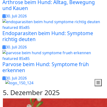
Arthrose beim Hund: Alltag, Bewegung
und Kauen
30. Juli 2026
Endoparasiten beim Hund: Symptome
richtig deuten
30. Juli 2026
Parvose beim Hund: Symptome früh
erkennen
30. Juli 2026
5
.
D
e
z
e
m
b
e
r
2
0
2
5