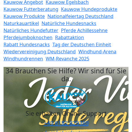
Kauwow Angebot
Kauwow Egelsbach
Kauwow Futterberatung
Kauwow Hundeprodukte
Kauwow Produkte
Nationalfeiertag Deutschland
Naturkauartikel
Natürliche Hundesnacks
Natürliches Hundefutter
Pferde Achillessehne
Pferdejumboknochen
Rabattaktion
Rabatt Hundesnacks
Tag der Deutschen Einheit
Wiedervereinigung Deutschland
Windhund-Arena
Windhundrennen
WM-Revanche 2025
34 Brauchen Sie Hilfe? Wir sind für Sie
da.
Sie erhalten Online-Support
+49 6182 829389