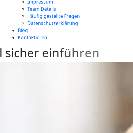
Impressum
Team Details
Häufig gestellte Fragen
Datenschutzerklärung
Blog
Kontaktieren
l
s
i
c
h
e
r
e
i
n
f
ü
h
r
e
n