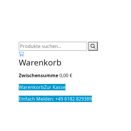
0
Warenkorb
Zwischensumme
0,00
€
Warenkorb
Zur Kasse
Einfach Melden: +49 6182 829389