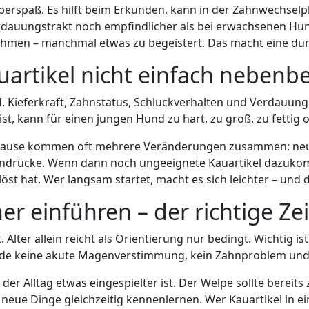
bberspaß. Es hilft beim Erkunden, kann in der Zahnwechselp
Verdauungstrakt noch empfindlicher als bei erwachsenen Hu
nehmen – manchmal etwas zu begeistert. Das macht eine du
rtikel nicht einfach nebenbe
. Kieferkraft, Zahnstatus, Schluckverhalten und Verdauung 
 kann für einen jungen Hund zu hart, zu groß, zu fettig ode
hause kommen oft mehrere Veränderungen zusammen: neu
 Eindrücke. Wenn dann noch ungeeignete Kauartikel dazuko
 hat. Wer langsam startet, macht es sich leichter – und
er einführen – der richtige Ze
 Alter allein reicht als Orientierung nur bedingt. Wichtig i
erade keine akute Magenverstimmung, kein Zahnproblem und
der Alltag etwas eingespielter ist. Der Welpe sollte bereits 
ue Dinge gleichzeitig kennenlernen. Wer Kauartikel in ein