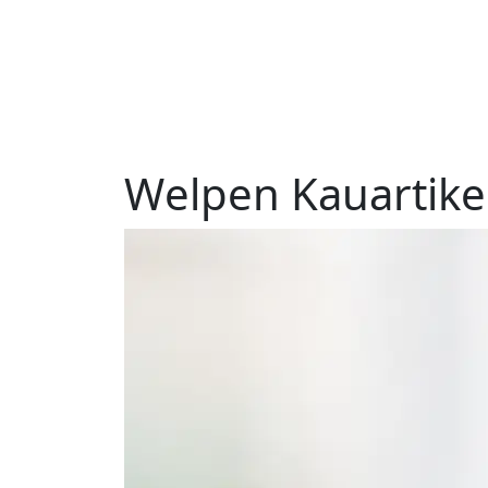
W
e
l
p
e
n
K
a
u
a
r
t
i
k
e