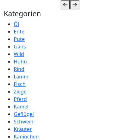
Kategorien
Öl
Ente
Pute
Gans
Wild
Huhn
Rind
Lamm
Fisch
Ziege
Pferd
Kamel
Geflügel
Schwein
Kräuter
Kaninchen