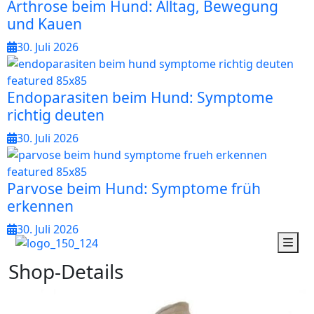
Arthrose beim Hund: Alltag, Bewegung
und Kauen
30. Juli 2026
Endoparasiten beim Hund: Symptome
richtig deuten
30. Juli 2026
Parvose beim Hund: Symptome früh
erkennen
30. Juli 2026
S
h
o
p
-
D
e
t
a
i
l
s