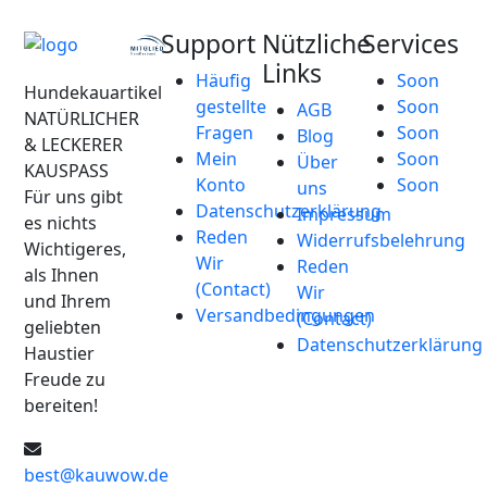
Support
Nützliche
Services
Links
Häufig
Soon
Hundekauartikel
gestellte
Soon
AGB
NATÜRLICHER
Fragen
Soon
Blog
& LECKERER
Mein
Soon
Über
KAUSPASS
Konto
Soon
uns
Für uns gibt
Datenschutzerklärung
Impressum
es nichts
Reden
Widerrufsbelehrung
Wichtigeres,
Wir
Reden
als Ihnen
(Contact)
Wir
und Ihrem
Versandbedingungen
(Contact)
geliebten
Datenschutzerklärung
Haustier
Freude zu
bereiten!
best@kauwow.de