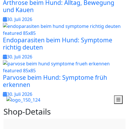
Arthrose beim Hund: Alltag, Bewegung
und Kauen
30. Juli 2026
Endoparasiten beim Hund: Symptome
richtig deuten
30. Juli 2026
Parvose beim Hund: Symptome früh
erkennen
30. Juli 2026
S
h
o
p
-
D
e
t
a
i
l
s