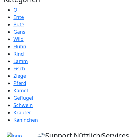
Öl
Ente
Pute
Gans
Wild
Huhn
Rind
Lamm
Fisch
Ziege
Pferd
Kamel
Geflügel
Schwein
Kräuter
Kaninchen
Support
Nützliche
Services