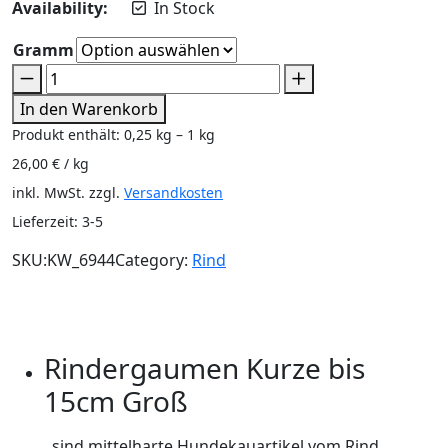
Availability:
In Stock
Gramm
In den Warenkorb
Produkt enthält: 0,25
kg
– 1
kg
26,00
€
/
kg
inkl. MwSt.
zzgl.
Versandkosten
Lieferzeit:
3-5
SKU:
KW_6944
Category:
Rind
Beschreibung
Zusätzliche Informationen
Rezensionen (0)
Rindergaumen Kurze bis
15cm Groß
sind mittelharte Hundekauartikel vom Rind.