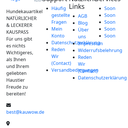
Links
Häufig
Soon
Hundekauartikel
gestellte
Soon
AGB
NATÜRLICHER
Fragen
Soon
Blog
& LECKERER
Mein
Soon
Über
KAUSPASS
Konto
Soon
uns
Für uns gibt
Datenschutzerklärung
Impressum
es nichts
Reden
Widerrufsbelehrung
Wichtigeres,
Wir
Reden
als Ihnen
(Contact)
Wir
und Ihrem
Versandbedingungen
(Contact)
geliebten
Datenschutzerklärung
Haustier
Freude zu
bereiten!
best@kauwow.de