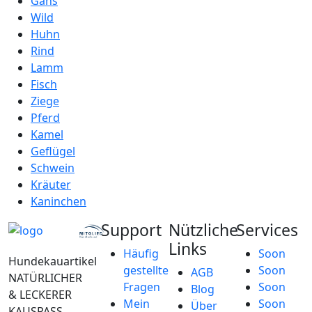
Gans
Wild
Huhn
Rind
Lamm
Fisch
Ziege
Pferd
Kamel
Geflügel
Schwein
Kräuter
Kaninchen
Support
Nützliche
Services
Links
Häufig
Soon
Hundekauartikel
gestellte
Soon
AGB
NATÜRLICHER
Fragen
Soon
Blog
& LECKERER
Mein
Soon
Über
KAUSPASS