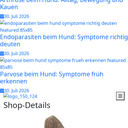
Kauen
30. Juli 2026
Endoparasiten beim Hund: Symptome richtig
deuten
30. Juli 2026
Parvose beim Hund: Symptome früh
erkennen
30. Juli 2026
S
h
o
p
-
D
e
t
a
i
l
s