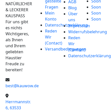
gestellte
Soon
AGB
NATÜRLICHER
Fragen
Soon
Blog
& LECKERER
Mein
Soon
Über
KAUSPASS
Konto
Soon
uns
Für uns gibt
Datenschutzerklärung
Impressum
es nichts
Reden
Widerrufsbelehrung
Wichtigeres,
Wir
Reden
als Ihnen
(Contact)
Wir
und Ihrem
Versandbedingungen
(Contact)
geliebten
Datenschutzerklärung
Haustier
Freude zu
bereiten!
best@kauwow.de
Herrmannstr.
6, 63533