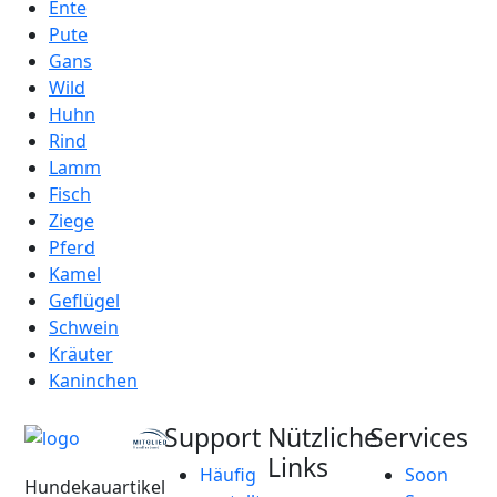
Ente
Pute
Gans
Wild
Huhn
Rind
Lamm
Fisch
Ziege
Pferd
Kamel
Geflügel
Schwein
Kräuter
Kaninchen
Support
Nützliche
Services
Links
Häufig
Soon
Hundekauartikel