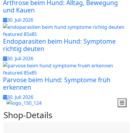
Arthrose beim Hund: Alltag, Bewegung
und Kauen
30. Juli 2026
Endoparasiten beim Hund: Symptome
richtig deuten
30. Juli 2026
Parvose beim Hund: Symptome früh
erkennen
30. Juli 2026
S
h
o
p
-
D
e
t
a
i
l
s