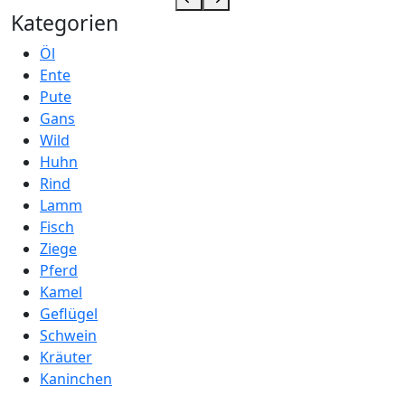
Kategorien
Öl
Ente
Pute
Gans
Wild
Huhn
Rind
Lamm
Fisch
Ziege
Pferd
Kamel
Geflügel
Schwein
Kräuter
Kaninchen