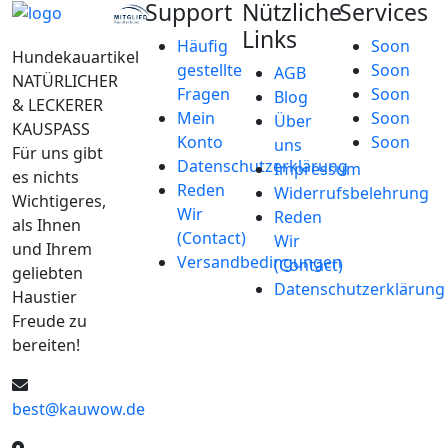
Support
Nützliche
Services
Links
Häufig
Soon
Hundekauartikel
gestellte
Soon
AGB
NATÜRLICHER
Fragen
Soon
Blog
& LECKERER
Mein
Soon
Über
KAUSPASS
Konto
Soon
uns
Für uns gibt
Datenschutzerklärung
Impressum
es nichts
Reden
Widerrufsbelehrung
Wichtigeres,
Wir
Reden
als Ihnen
(Contact)
Wir
und Ihrem
Versandbedingungen
(Contact)
geliebten
Datenschutzerklärung
Haustier
Freude zu
bereiten!
best@kauwow.de