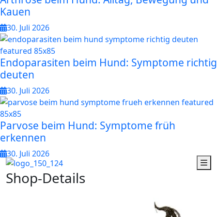
Kauen
30. Juli 2026
Endoparasiten beim Hund: Symptome richtig
deuten
30. Juli 2026
Parvose beim Hund: Symptome früh
erkennen
30. Juli 2026
S
h
o
p
-
D
e
t
a
i
l
s