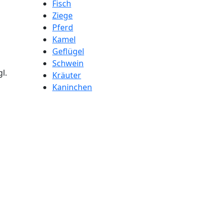
Fisch
Ziege
Pferd
Kamel
Geflügel
Schwein
l.
Kräuter
Kaninchen