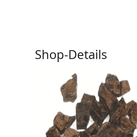
S
h
o
p
-
D
e
t
a
i
l
s