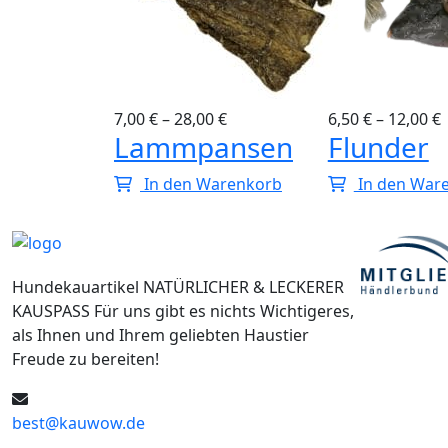
0
€
7,00
€
–
28,00
€
6,50
€
–
12,00
€
leisch
Lammpansen
Flunder
happen
In den Warenkorb
In den War
arenkorb
Hundekauartikel NATÜRLICHER & LECKERER
KAUSPASS Für uns gibt es nichts Wichtigeres,
als Ihnen und Ihrem geliebten Haustier
Freude zu bereiten!
best@kauwow.de