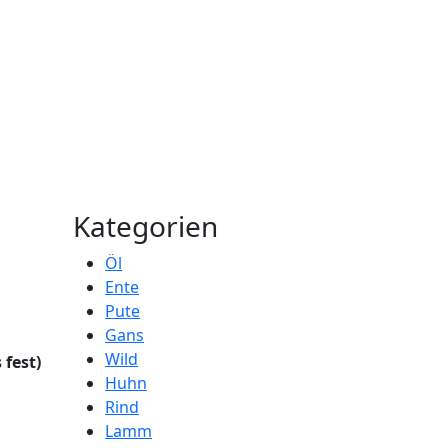
Kategorien
Öl
Ente
Pute
Gans
Wild
 fest)
Huhn
Rind
Lamm