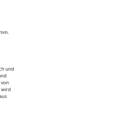
amm.
ich und
und
 von
 wird
aus