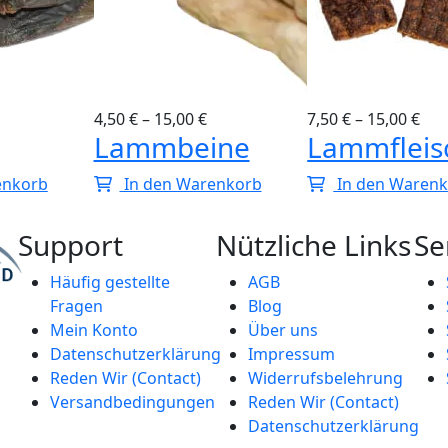
4,50
€
–
15,00
€
7,50
€
–
15,00
€
Lammbeine
Lammfleisc
enkorb
In den Warenkorb
In den Waren
Support
Nützliche Links
Se
Häufig gestellte
AGB
Fragen
Blog
Mein Konto
Über uns
Datenschutzerklärung
Impressum
Reden Wir (Contact)
Widerrufsbelehrung
Versandbedingungen
Reden Wir (Contact)
Datenschutzerklärung