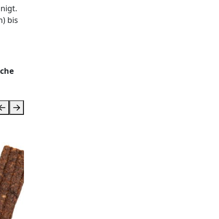
nigt.
) bis
sche