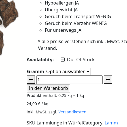
Hypoallergen JA
Übergewicht JA
Geruch beim Transport WENIG
Geruch beim Verzehr WENIG
Für unterwegs JA
* alle preise verstehen sich inkl. MwSt. zzg
Versand.
Availability:
Out Of Stock
Gramm
In den Warenkorb
Produkt enthält: 0,25
kg
– 1
kg
24,00
€
/
kg
inkl. MwSt.
zzgl.
Versandkosten
SKU:
Lammlunge in Würfel
Category:
Lamm