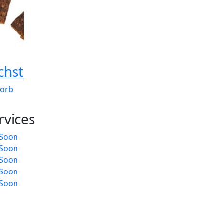
7,00
€
–
28,00
€
7,00
€
–
28,00
€
hstreifen
Lamm-Fleisch
Lammpanse
Würfelhappen
korb
In den Warenkor
In den Warenkorb
rvices
Soon
Soon
Soon
Soon
Soon