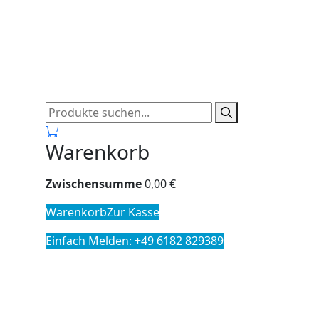
0
Warenkorb
Zwischensumme
0,00
€
Warenkorb
Zur Kasse
Einfach Melden: +49 6182 829389