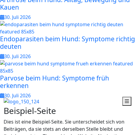
Kauen
30. Juli 2026
Endoparasiten beim Hund: Symptome richtig
deuten
30. Juli 2026
Parvose beim Hund: Symptome früh
erkennen
30. Juli 2026
B
e
i
s
p
i
e
l
-
S
e
i
t
e
Dies ist eine Beispiel-Seite. Sie unterscheidet sich von
Beiträgen, da sie stets an derselben Stelle bleibt und