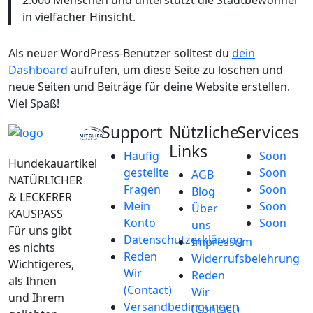
2.000 Menschen und unterstützt die Stadtbewohner
in vielfacher Hinsicht.
Als neuer WordPress-Benutzer solltest du
dein
Dashboard
aufrufen, um diese Seite zu löschen und
neue Seiten und Beiträge für deine Website erstellen.
Viel Spaß!
Support
Nützliche
Services
Links
Häufig
Soon
Hundekauartikel
gestellte
Soon
AGB
NATÜRLICHER
Fragen
Soon
Blog
& LECKERER
Mein
Soon
Über
KAUSPASS
Konto
Soon
uns
Für uns gibt
Datenschutzerklärung
Impressum
es nichts
Reden
Widerrufsbelehrung
Wichtigeres,
Wir
Reden
als Ihnen
(Contact)
Wir
und Ihrem
Versandbedingungen
(Contact)