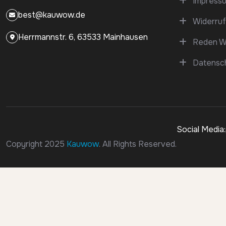
Impress
best@kauwow.de
Widerruf
Herrmannstr. 6, 63533 Mainhausen
Reden Wi
Datensc
Social Media:
Copyright 2025
Kauwow
. All Rights Reserved.