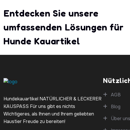
E
n
t
d
e
c
k
e
n
S
i
e
u
n
s
e
r
e
u
m
f
a
s
s
e
n
d
e
n
L
ö
s
u
n
g
e
n
f
ü
r
H
u
n
d
e
K
a
u
a
r
t
i
k
e
l
Nützlic
AGB
Hundekauartikel NATÜRLICHER & LECKERER
KAUSPASS Für uns gibt es nichts
Blog
Wichtigeres, als Ihnen und Ihrem geliebten
Über un
Haustier Freude zu bereiten!