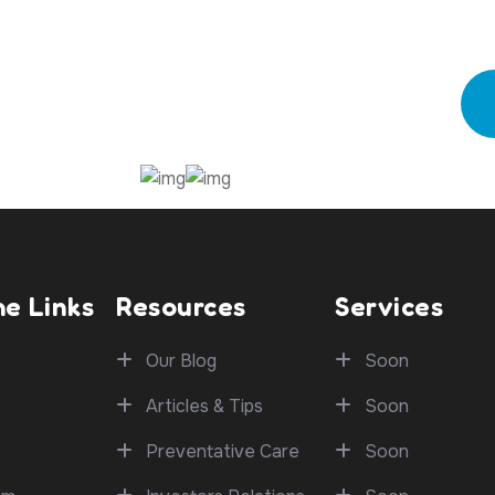
he Links
Resources
Services
Our Blog
Soon
Articles & Tips
Soon
s
Preventative Care
Soon