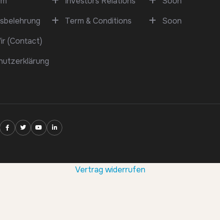
um
Investors Relations
Soon
sbelehrung
Term & Conditions
Soon
r (Contact)
hutzerklärung
Vertrag widerrufen